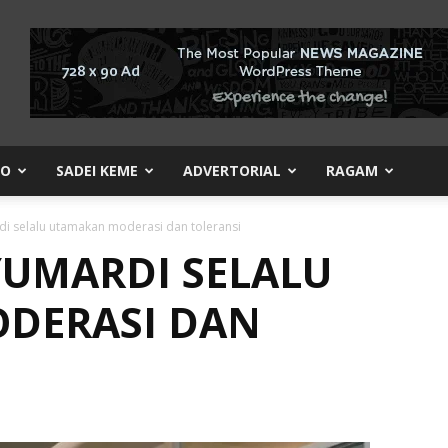
KO
SADEI KEME
ADVERTORIAL
RAGAM
i selalu utamakan moderasi dan toleransi
UMARDI SELALU
DERASI DAN