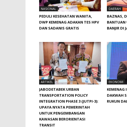
NASIONAL
DAERAH
PEDULI KESEHATAN WANITA,
BAZNAS, 
DWP KEMENAG ADAKAN TES HPV
BANTUAN 
DAN SADANIS GRATIS
BANJIR DI 
ARTIKEL
EKONOMI
JABODETABEK URBAN
KEMENAG 
TRANSPORTATION POLICY
DAKWAH S
INTEGRATION PHASE 3 (JUTPI-3):
RUKUN DA
UPAYA NYATA PEMERINTAH
UNTUK PENGEMBANGAN
KAWASAN BERORIENTASI
TRANSIT