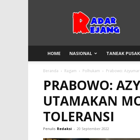
Radar
Rejang
HOME
NASIONAL
TANEAK PUSA
Beranda
Ragam
Polhukam
Prabowo: Azyumard
PRABOWO: AZY
UTAMAKAN MO
TOLERANSI
Penulis
Redaksi
-
20 September 2022