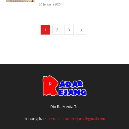
20 Januari 2024
1
2
3
Dio Ba Media Te
Hubungi kami:
redaksi.radarrejang@gmail.com