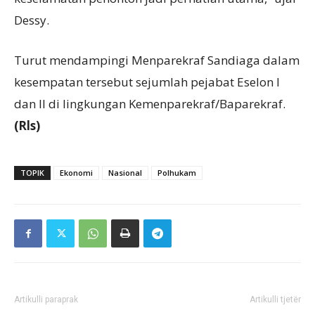
Dessy.
Turut mendampingi Menparekraf Sandiaga dalam
kesempatan tersebut sejumlah pejabat Eselon I
dan II di lingkungan Kemenparekraf/Baparekraf.
(Rls)
TOPIK
Ekonomi
Nasional
Polhukam
Artikulli paraprak
Artikulli tjetër