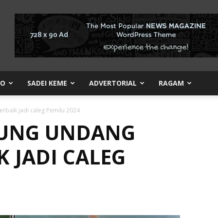
KO
SADEI KEME
ADVERTORIAL
RAGAM
baik jadi caleg Pemilu 2024
UNG UNDANG
 JADI CALEG