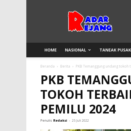
Radar
Rejang
HOME
NASIONAL
TANEAK PUSA
Beranda
Berita
PKB Temanggung undang tokoh ter
PKB TEMANGG
TOKOH TERBAIK
PEMILU 2024
Penulis
Redaksi
-
25 Juli 2022