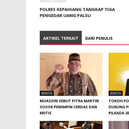
Artikulli paraprak
POLRES KEPAHIANG TANGKAP TIGA
PENGEDAR UANG PALSU
ARTIKEL TERKAIT
DARI PENULIS
BERITA
BERITA
MUASDIN SEBUT PITRA MARTIN
TOKOH POL
SOSOK PEMIMPIN CERDAS DAN
DUKUNG P
KRITIS
PILKADA 2