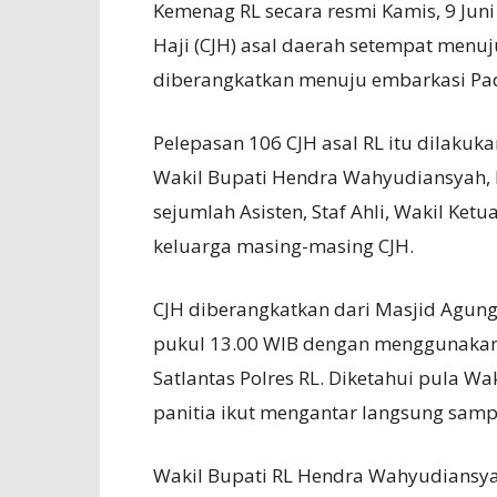
Kemenag RL secara resmi Kamis, 9 Jun
Haji (CJH) asal daerah setempat menu
diberangkatkan menuju embarkasi Pa
Pelepasan 106 CJH asal RL itu dilakuk
Wakil Bupati Hendra Wahyudiansyah, K
sejumlah Asisten, Staf Ahli, Wakil Ket
keluarga masing-masing CJH.
CJH diberangkatkan dari Masjid Agun
pukul 13.00 WIB dengan menggunakan 
Satlantas Polres RL. Diketahui pula W
panitia ikut mengantar langsung samp
Wakil Bupati RL Hendra Wahyudiansy