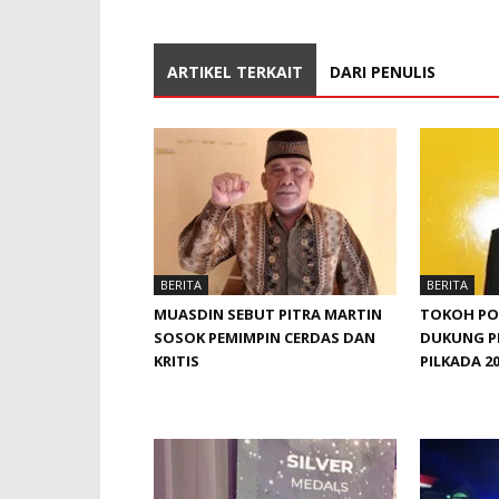
ARTIKEL TERKAIT
DARI PENULIS
BERITA
BERITA
MUASDIN SEBUT PITRA MARTIN
TOKOH POL
SOSOK PEMIMPIN CERDAS DAN
DUKUNG P
KRITIS
PILKADA 2