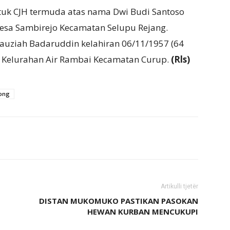
ntuk CJH termuda atas nama Dwi Budi Santoso
 Desa Sambirejo Kecamatan Selupu Rejang.
Fauziah Badaruddin kelahiran 06/11/1957 (64
3 Kelurahan Air Rambai Kecamatan Curup.
(Rls)
ong
Artikulli tjetër
DISTAN MUKOMUKO PASTIKAN PASOKAN
HEWAN KURBAN MENCUKUPI