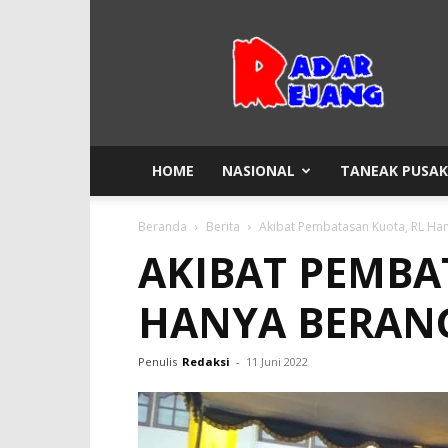
Radar
Rejang
HOME
NASIONAL
TANEAK PUSA
Beranda
Berita
Akibat Pembatasan Kuota, RL Ha
AKIBAT PEMBA
HANYA BERANG
Penulis
Redaksi
-
11 Juni 2022