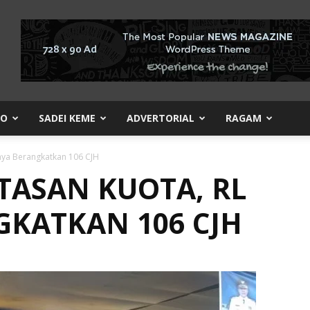
KO
SADEI KEME
ADVERTORIAL
RAGAM
nya Berangkatkan 106 CJH
TASAN KUOTA, RL
KATKAN 106 CJH