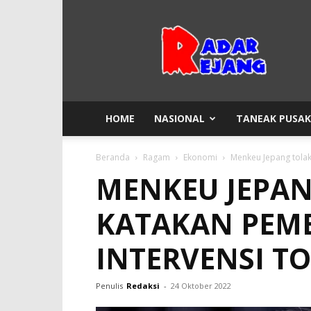
Radar
Rejang
HOME
NASIONAL
TANEAK PUSA
Beranda
Ragam
Ekonomi
Menkeu Jepang tolak
MENKEU JEPAN
KATAKAN PEM
INTERVENSI T
Penulis
Redaksi
-
24 Oktober 2022