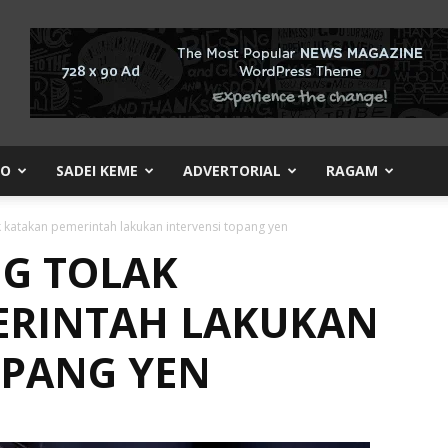
KO
SADEI KEME
ADVERTORIAL
RAGAM
 katakan pemerintah lakukan intervensi topang yen
G TOLAK
ERINTAH LAKUKAN
OPANG YEN