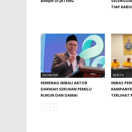
BANJIR DI JATENG
SELENGGAR
TIAP KAB
EKONOMI
BERITA
KEMENAG IMBAU AKTOR
IMBAS PE
DAKWAH SERUKAN PEMILU
KAMPANYE 
RUKUN DAN DAMAI
TERLIHAT