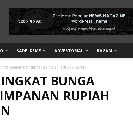
KO
SADEI KEME
ADVERTORIAL
RAGAM
 bunga penjaminan simpanan rupiah jadi 3,75 persen
TINGKAT BUNGA
SIMPANAN RUPIAH
EN