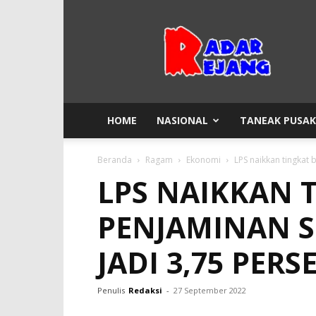
Radar
Rejang
HOME
NASIONAL
TANEAK PUSA
Beranda
Ragam
Ekonomi
LPS naikkan tingkat
LPS NAIKKAN 
PENJAMINAN 
JADI 3,75 PERS
Penulis
Redaksi
-
27 September 2022