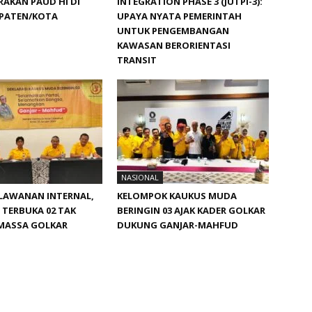
AKAN PAUD HI DI
INTEGRATION PHASE 3 (JUTPI-3):
UPATEN/KOTA
UPAYA NYATA PEMERINTAH
UNTUK PENGEMBANGAN
KAWASAN BERORIENTASI
TRANSIT
NASIONAL
RLAWANAN INTERNAL,
KELOMPOK KAUKUS MUDA
TERBUKA 02 TAK
BERINGIN 03 AJAK KADER GOLKAR
 MASSA GOLKAR
DUKUNG GANJAR-MAHFUD