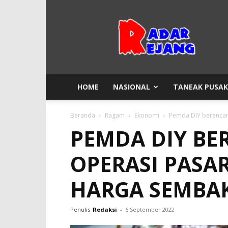
Radar
Rejang
HOME
NASIONAL
TANEAK PUSA
Beranda
Ragam
Ekonomi
Pemda DIY berencana
PEMDA DIY BE
OPERASI PASAR
HARGA SEMBA
Penulis
Redaksi
-
6 September 2022