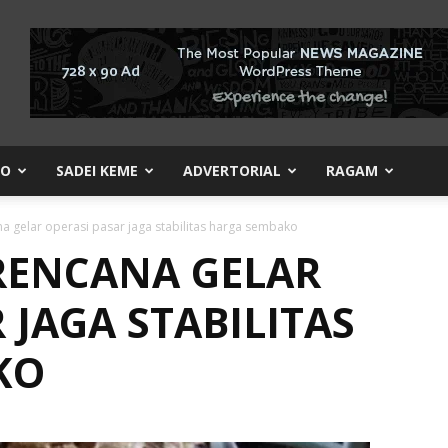
KO
SADEI KEME
ADVERTORIAL
RAGAM
 gelar operasi pasar jaga stabilitas harga sembako
RENCANA GELAR
 JAGA STABILITAS
KO