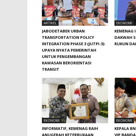
ARTIKEL
EKONOMI
JABODETABEK URBAN
KEMENAG 
TRANSPORTATION POLICY
DAKWAH S
INTEGRATION PHASE 3 (JUTPI-3):
RUKUN DA
UPAYA NYATA PEMERINTAH
UNTUK PENGEMBANGAN
KAWASAN BERORIENTASI
TRANSIT
EKONOMI
EKONOMI
INFORMATIF, KEMENAG RAIH
KEPALA B
ANUGERAH KETERBUKAAN
VIP BANDA