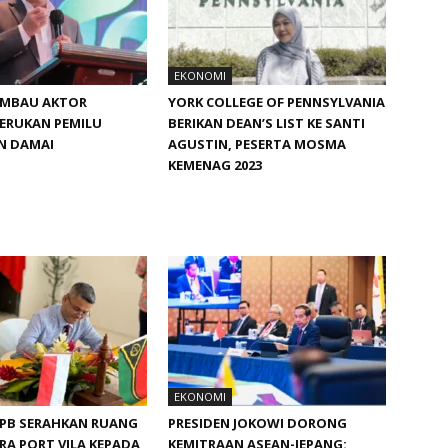
EKONOMI
IMBAU AKTOR
YORK COLLEGE OF PENNSYLVANIA
ERUKAN PEMILU
BERIKAN DEAN’S LIST KE SANTI
N DAMAI
AGUSTIN, PESERTA MOSMA
KEMENAG 2023
EKONOMI
NPB SERAHKAN RUANG
PRESIDEN JOKOWI DORONG
RA PORT VILA KEPADA
KEMITRAAN ASEAN-JEPANG: