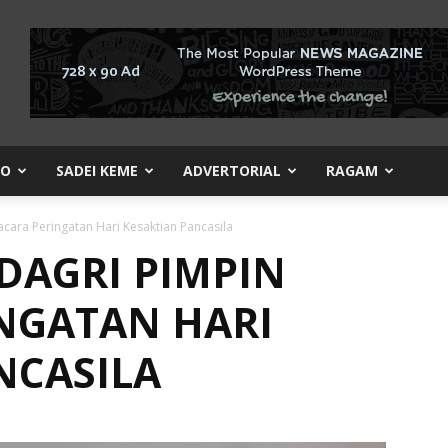
KO
SADEI KEME
ADVERTORIAL
RAGAM
cara Peringatan Hari Kesaktian Pancasila
DAGRI PIMPIN
NGATAN HARI
NCASILA