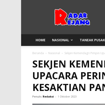
Radar
Rejang
HOME
NASIONAL
TANEAK PUSA
Beranda
Nasional
Sekjen Kemendagri Pimpin Upa
SEKJEN KEMEN
UPACARA PERI
KESAKTIAN PA
Penulis
Redaksi
-
1 Oktober 2023