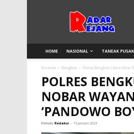
Radar
Rejang
HOME
NASIONAL
TANEAK PUSA
Beranda
Bengkulu
Polres Bengkulu Utara Gelar
POLRES BENGK
NOBAR WAYAN
‘PANDOWO BO
Penulis
Redaksi
-
15 Januari 2023