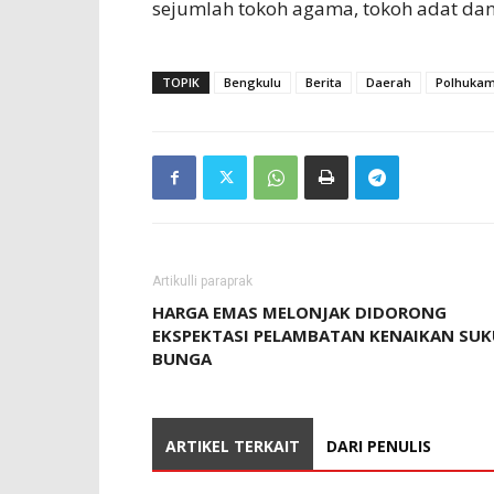
sejumlah tokoh agama, tokoh adat da
TOPIK
Bengkulu
Berita
Daerah
Polhuka
Artikulli paraprak
HARGA EMAS MELONJAK DIDORONG
EKSPEKTASI PELAMBATAN KENAIKAN SUK
BUNGA
ARTIKEL TERKAIT
DARI PENULIS