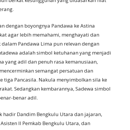
mun berkat kesungguhan yang didasarkan niat
erang.
ikan dengan boyongnya Pandawa ke Astina
kat agar lebih memahami, menghayati dan
k dalam Pandawa Lima pun relevan dengan
Puntadewa adalah simbol ketuhanan yang menjadi
na yang adil dan penuh rasa kemanusiaan,
na mencerminkan semangat persatuan dan
e tiga Pancasila. Nakula menyimbolkan sila ke
rakat. Sedangkan kembarannya, Sadewa simbol
benar-benar adil.
ak hadir Dandim Bengkulu Utara dan jajaran,
 Asisten II Pemkab Bengkulu Utara, dan