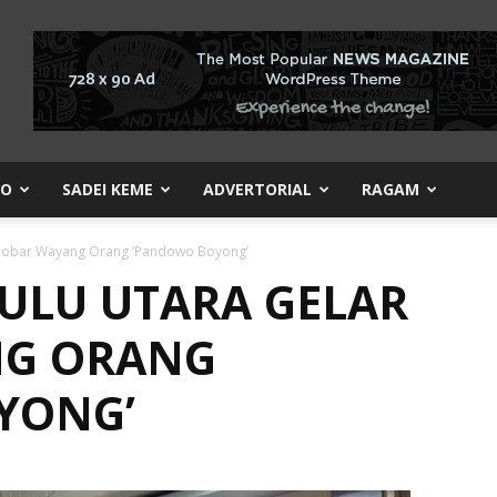
KO
SADEI KEME
ADVERTORIAL
RAGAM
 Nobar Wayang Orang ‘Pandowo Boyong’
ULU UTARA GELAR
G ORANG
YONG’