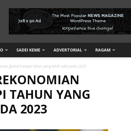
KO
SADEI KEME
ADVERTORIAL
RAGAM
mian global hadapi tahun yang lebih sulit pada 2023
EREKONOMIAN
I TAHUN YANG
ADA 2023