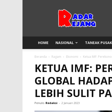
Radar
Rejang
HOME
NASIONAL
TANEAK PUSA
Beranda
Ragam
Ekonomi
Ketua IMF: Perekono
KETUA IMF: P
GLOBAL HADAP
LEBIH SULIT P
Penulis
Redaksi
-
2 Januari 2023