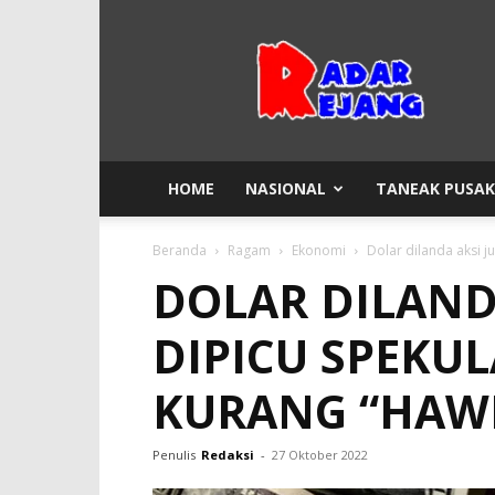
Radar
Rejang
HOME
NASIONAL
TANEAK PUSA
Beranda
Ragam
Ekonomi
Dolar dilanda aksi j
DOLAR DILAND
DIPICU SPEKUL
KURANG “HAW
Penulis
Redaksi
-
27 Oktober 2022