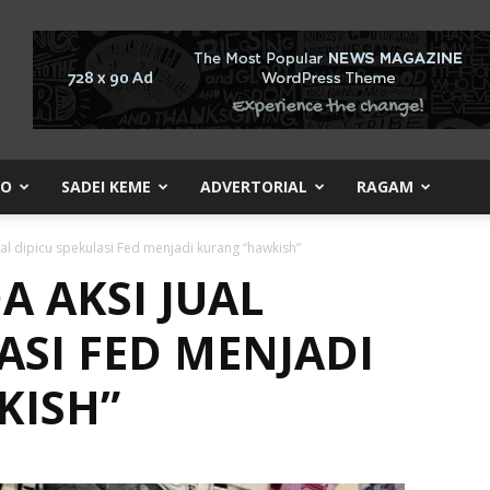
KO
SADEI KEME
ADVERTORIAL
RAGAM
ual dipicu spekulasi Fed menjadi kurang “hawkish”
A AKSI JUAL
ASI FED MENJADI
KISH”