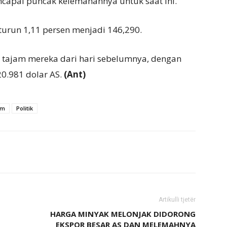
capai puncak kelemahannya untuk saat ini.
 turun 1,11 persen menjadi 146,290.
 tajam mereka dari hari sebelumnya, dengan
20.981 dolar AS.
(Ant)
am
Politik
Artikulli tjetër
HARGA MINYAK MELONJAK DIDORONG
EKSPOR BESAR AS DAN MELEMAHNYA