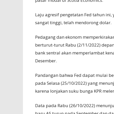
pasar modal di Scotia Economics.
Laju agresif pengetatan Fed tahun ini,
sangat tinggi, telah mendorong dolar.
Pedagang dan ekonom memperkirakan 
berturut-turut Rabu (2/11/2022) depa
bank sentral akan memperlambat kena
Desember.
Pandangan bahwa Fed dapat mulai be
pada Selasa (25/10/2022) yang menun
karena lonjakan suku bunga KPR mel
Data pada Rabu (26/10/2022) menunj
baru AS turun pada September dan dat