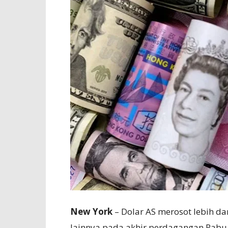
New York
– Dolar AS merosot lebih d
lainnya pada akhir perdagangan Rabu 