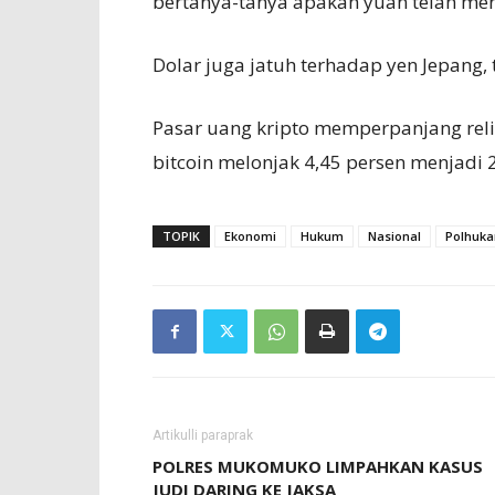
bertanya-tanya apakah yuan telah men
Dolar juga jatuh terhadap yen Jepang,
Pasar uang kripto memperpanjang reli
bitcoin melonjak 4,45 persen menjadi 
TOPIK
Ekonomi
Hukum
Nasional
Polhuk
Artikulli paraprak
POLRES MUKOMUKO LIMPAHKAN KASUS
JUDI DARING KE JAKSA