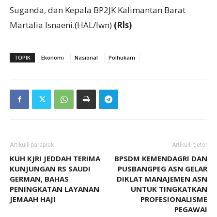
Suganda, dan Kepala BP2JK Kalimantan Barat
Martalia Isnaeni.(HAL/Iwn)
(Rls)
TOPIK
Ekonomi
Nasional
Polhukam
Artikulli paraprak
Artikulli tjetër
KUH KJRI JEDDAH TERIMA
BPSDM KEMENDAGRI DAN
KUNJUNGAN RS SAUDI
PUSBANGPEG ASN GELAR
GERMAN, BAHAS
DIKLAT MANAJEMEN ASN
PENINGKATAN LAYANAN
UNTUK TINGKATKAN
JEMAAH HAJI
PROFESIONALISME
PEGAWAI