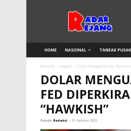
Radar
Rejang
HOME
NASIONAL
TANEAK PUSA
Beranda
Ragam
Dolar menguat di Asia, dipicu Fe
DOLAR MENGUAT
FED DIPERKIR
“HAWKISH”
Penulis
Redaksi
-
31 Oktober 2022