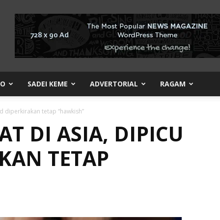
KO
SADEI KEME
ADVERTORIAL
RAGAM
d diperkirakan tetap “hawkish”
 DI ASIA, DIPICU
AKAN TETAP