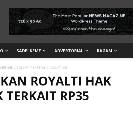
KO
SADEI KEME
ADVERTORIAL
RAGAM
ti hak cipta dan hak terkait Rp35 miliar
KAN ROYALTI HAK
 TERKAIT RP35