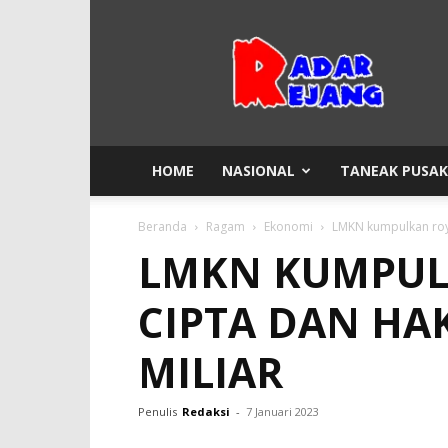
Radar
Rejang
HOME
NASIONAL
TANEAK PUSA
Beranda
Ragam
Ekonomi
LMKN kumpulkan royal
LMKN KUMPUL
CIPTA DAN HAK
MILIAR
Penulis
Redaksi
-
7 Januari 2023