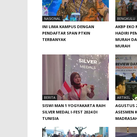
NASIONAL
BENGKULU
INI LIMA KAMPUS DENGAN
AKBP EKO 
PENDAFTAR SPAN PTKIN
HADIRI P
TERBANYAK
MURAH DA
MURAH
BERITA
ARTIKEL
SISWI MAN 1 YOGYAKARTA RAIH
AGUSTUS 2
SILVER MEDAL I-FEST 2024 DI
ASESMEN 
TUNISIA
MADRASA