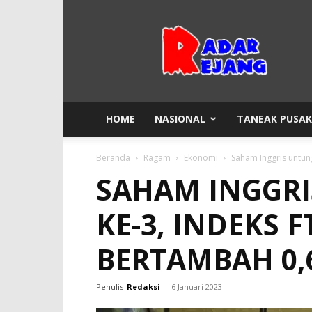
Radar
Rejang
HOME
NASIONAL
TANEAK PUSA
Beranda
Ragam
Ekonomi
Saham Inggris untun
SAHAM INGGRI
KE-3, INDEKS F
BERTAMBAH 0,
Penulis
Redaksi
-
6 Januari 2023