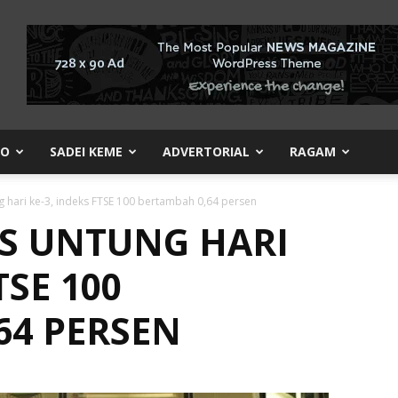
KO
SADEI KEME
ADVERTORIAL
RAGAM
g hari ke-3, indeks FTSE 100 bertambah 0,64 persen
S UNTUNG HARI
TSE 100
64 PERSEN