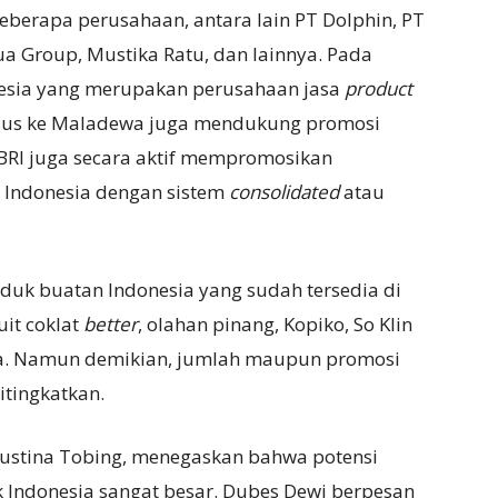
beberapa perusahaan, antara lain PT Dolphin, PT
a Group, Mustika Ratu, dan lainnya. Pada
esia yang merupakan perusahaan jasa
product
husus ke Maladewa juga mendukung promosi
KBRI juga secara aktif mempromosikan
Indonesia dengan sistem
consolidated
atau
duk buatan Indonesia yang sudah tersedia di
uit coklat
better
, olahan pinang, Kopiko, So Klin
nya. Namun demikian, jumlah maupun promosi
itingkatkan.
Gustina Tobing, menegaskan bahwa potensi
Indonesia sangat besar. Dubes Dewi berpesan