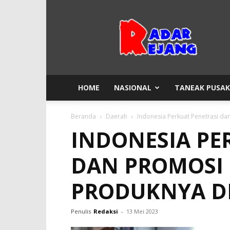
Radar
Rejang
HOME
NASIONAL
TANEAK PUSA
Beranda
Daerah
Indonesia Perkuat Penetrasi d
INDONESIA PE
DAN PROMOSI
PRODUKNYA D
Penulis
Redaksi
-
13 Mei 2023