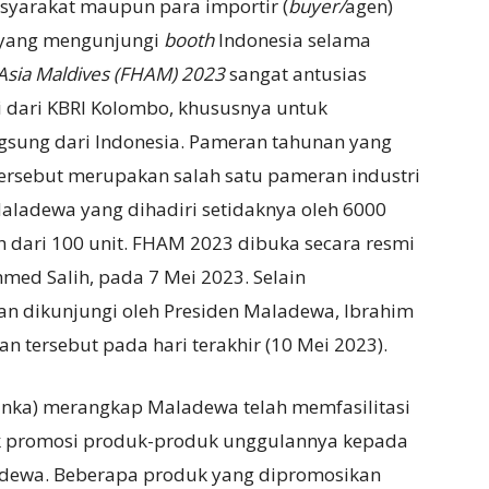
syarakat maupun para importir (
buyer/
agen)
n yang mengunjungi
booth
Indonesia selama
 Asia Maldives (FHAM) 2023
sangat antusias
 dari KBRI Kolombo, khususnya untuk
sung dari Indonesia. Pameran tahunan
yang
ersebut merupakan salah satu pameran industri
aladewa yang dihadiri setidaknya oleh 6000
h dari 100 unit. FHAM 2023 dibuka secara resmi
hmed Salih, pada 7 Mei 2023. Selain
n dikunjungi oleh Presiden Maladewa, Ibrahim
 tersebut pada hari terakhir (10 Mei 2023).
anka) merangkap Maladewa telah memfasilitasi
k promosi produk-produk unggulannya kepada
adewa. Beberapa produk yang dipromosikan