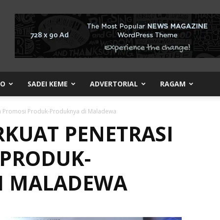
KO
SADEI KEME
ADVERTORIAL
RAGAM
an Promosi Produk-Produknya di Maladewa
RKUAT PENETRASI
 PRODUK-
I MALADEWA