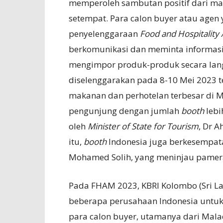
memperoleh sambutan positif dari ma
setempat. Para calon buyer atau age
penyelenggaraan
Food and Hospitality
berkomunikasi dan meminta informasi
mengimpor produk-produk secara lang
diselenggarakan pada 8-10 Mei 2023 t
makanan dan perhotelan terbesar di M
pengunjung dengan jumlah
booth
lebi
oleh
Minister of State for Tourism
, Dr A
itu,
booth
Indonesia juga berkesempata
Mohamed Solih, yang meninjau pameran
Pada FHAM 2023, KBRI Kolombo (Sri L
beberapa perusahaan Indonesia untu
para calon buyer, utamanya dari Mal